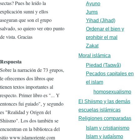
sectas? Pues he leído la
Ayuno
explicación sunni y ellos
Jums
aseguran que son el grupo
Yihad (Jihad)
salvado, so quiero ver otro punto
Ordenar el bien y
de vista. Gracias
prohibir el mal
Zakat
Moral islámica
Respuesta
Piedad (Taqwâ)
Sobre la narración de 73 grupos,
Pecados capitales en
le ofrecemos dos libros que
el islam
tienen textos importantes al
homosexualismo
respecto. Primer libro es "... Y
El Shiismo y las demás
entonces fui guiado", y segundo
escuelas islámicas
es "Realidad y Origen del
Religiones comparadas
Shiismo". Los dos también se
Islam y cristianismo
encuentran en la biblioteca del
Islam y judaísmo
sitio www.islamoriente.com