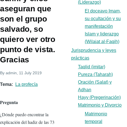
(Liderazgo)
aseguran que
El doceavo Imam,
son el grupo
su ocultación y su
manifestación
salvado, so
Islam y liderazgo
quiero ver otro
(Wilaiat al-Faqih)
punto de vista.
Jurisprudencia y leyes
Gracias
prácticas
Taqlid (imitar)
By
admin
, 11 July 2019
Pureza (Taharah)
Oración (Salat) y
Tema
La profecía
Adhan
Hayy (Pregerinación)
Pregunta
Matrimonio y Divorcio
¿Dónde puedo encontrar la
Matrimonio
explicación del hadiz de las 73
temporal