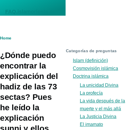
Skip to main content
FAQ.islamoriente.com
Breadcrumb
Home
Categorías de preguntas
¿Dónde puedo
Islam (definición)
encontrar la
Cosmovisión islámica
explicación del
Doctrina islámica
hadiz de las 73
La unicidad Divina
La profecía
sectas? Pues
La vida después de la
he leído la
muerte y el más allá
explicación
La Justicia Divina
El imamato
sunni y ellos