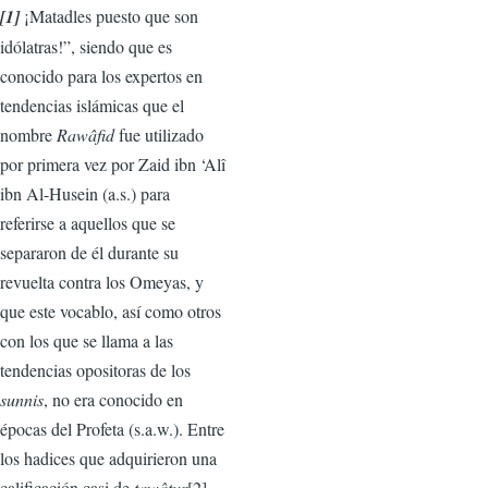
[1]
¡Matadles puesto que son
idólatras!”, siendo que es
conocido para los expertos en
tendencias islámicas que el
nombre
Rawâfid
fue utilizado
por primera vez por Zaid ibn ‘Alî
ibn Al-Husein (a.s.) para
referirse a aquellos que se
separaron de él durante su
revuelta contra los Omeyas, y
que este vocablo, así como otros
con los que se llama a las
tendencias opositoras de los
sunnis
, no era conocido en
épocas del Profeta (s.a.w.). Entre
los hadices que adquirieron una
calificación casi de
tawâtur
[2]