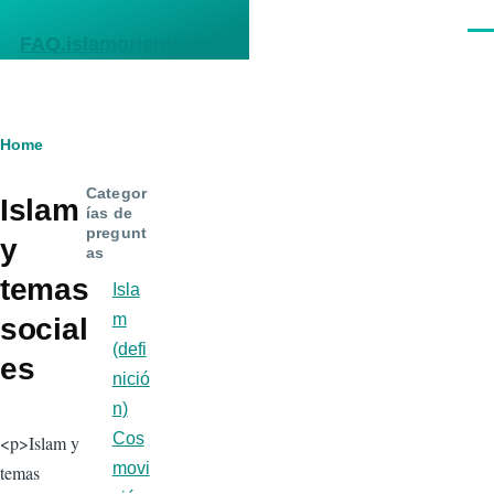
Skip to main content
Men
FAQ.islamoriente.com
Breadcrumb
Home
Categor
Islam
ías de
pregunt
y
as
temas
Isla
m
social
(defi
es
nició
n)
Cos
<p>Islam y
movi
temas