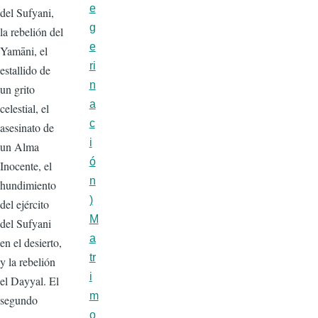
e
del Sufyani,
g
la rebelión del
e
Yamāni, el
ri
estallido de
n
un grito
a
celestial, el
c
asesinato de
i
un Alma
ó
Inocente, el
n
hundimiento
)
del ejército
M
del Sufyani
a
en el desierto,
tr
y la rebelión
i
el Dayyal. El
m
segundo
o