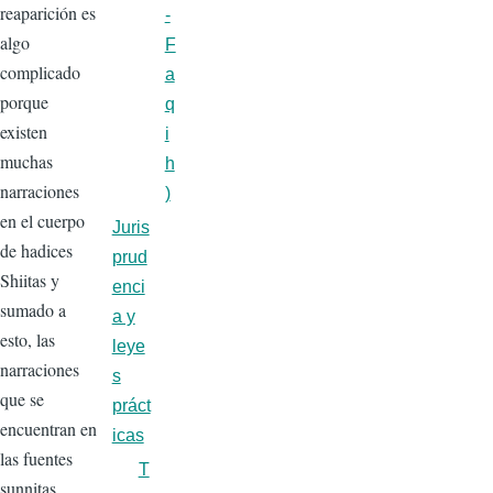
reaparición es
-
algo
F
complicado
a
porque
q
existen
i
muchas
h
narraciones
)
en el cuerpo
Juris
de hadices
prud
Shiitas y
enci
sumado a
a y
esto, las
leye
narraciones
s
que se
práct
encuentran en
icas
las fuentes
T
sunnitas,