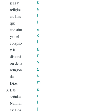
c
icas y
u
religios
l
as: Las
t
que
a
constitu
c
yen el
i
colapso
ó
y la
n
distorsi
y
ón de la
s
religión
u
de
m
Dios.
a
Las
n
señales
i
Natural
f
es: Los