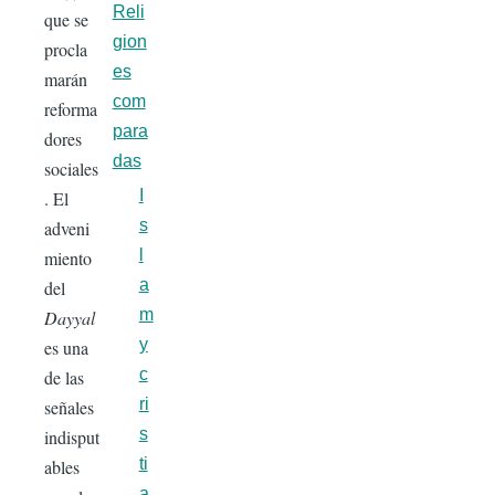
Reli
que se
gion
procla
es
marán
com
reforma
para
dores
das
sociales
I
. El
s
adveni
l
miento
a
del
m
Dayyal
y
es una
c
de las
ri
señales
s
indisput
ti
ables
a