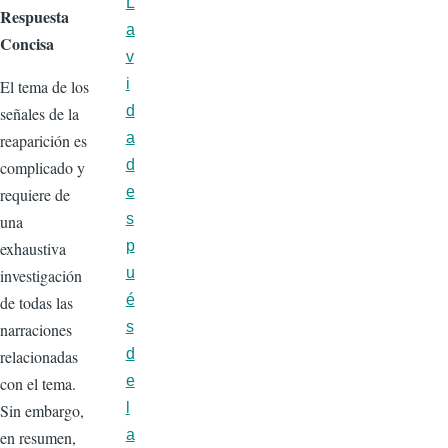
L
Respuesta
a
Concisa
v
i
El tema de los
d
señales de la
a
reaparición es
d
complicado y
e
requiere de
s
una
p
exhaustiva
u
investigación
é
de todas las
s
narraciones
d
relacionadas
e
con el tema.
l
Sin embargo,
a
en resumen,