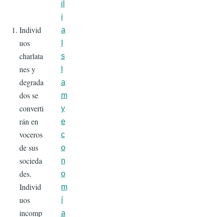
il
i
Individ
a
uos
I
charlata
s
nes y
l
degrada
a
dos se
m
converti
y
rán en
e
voceros
c
de sus
o
socieda
n
des.
o
Individ
m
uos
í
incomp
a