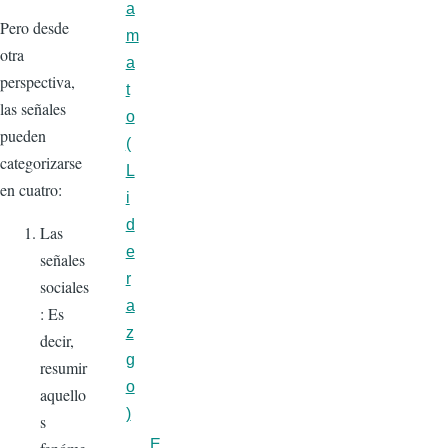
a
Pero desde
m
otra
a
perspectiva,
t
las señales
o
pueden
(
categorizarse
L
en cuatro:
i
d
Las
e
señales
r
sociales
a
: Es
z
decir,
g
resumir
o
aquello
)
s
E