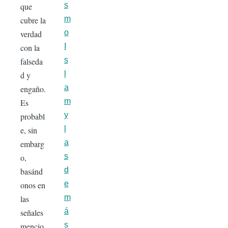
s
que
m
cubre la
o
verdad
I
con la
s
falseda
l
d y
a
engaño.
m
Es
y
probabl
l
e, sin
a
embarg
s
o,
d
basánd
e
onos en
m
las
á
señales
s
mencio