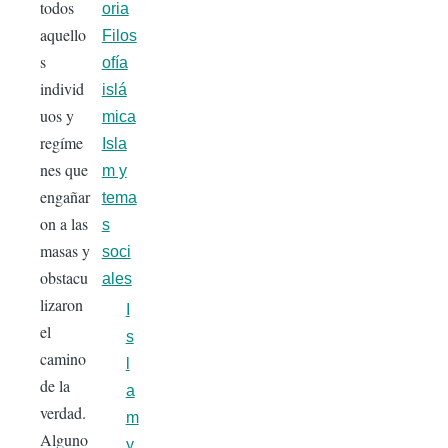
todos
oria
aquello
Filos
s
ofía
individ
islá
uos y
mica
regíme
Isla
nes que
m y
engañar
tema
on a las
s
masas y
soci
obstacu
ales
lizaron
I
el
s
camino
l
de la
a
verdad.
m
Alguno
y