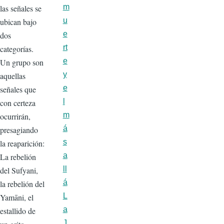
m
las señales se
u
ubican bajo
e
dos
rt
categorías.
e
Un grupo son
y
aquellas
e
señales que
l
con certeza
m
ocurrirán,
á
presagiando
s
la reaparición:
a
La rebelión
ll
del Sufyani,
á
la rebelión del
L
Yamāni, el
a
estallido de
J