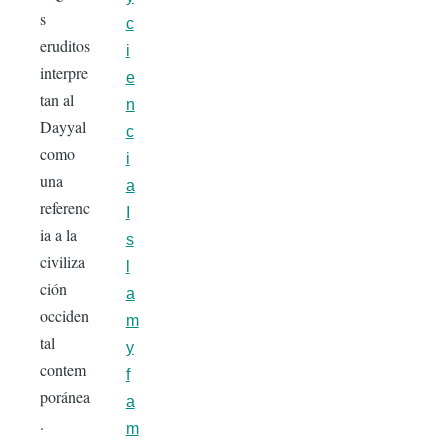
s
c
eruditos
i
interpre
e
tan al
n
Dayyal
c
como
i
una
a
referenc
I
ia a la
s
civiliza
l
ción
a
occiden
m
tal
y
contem
f
poránea
a
.
m