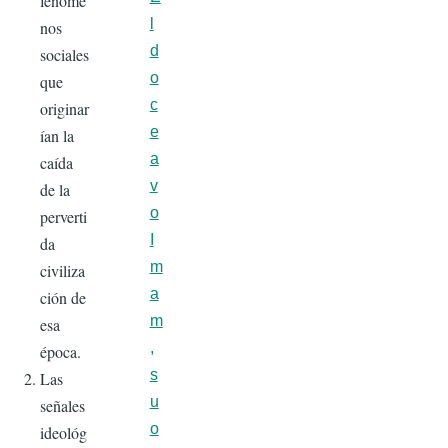
fenóme
l
nos
d
sociales
o
que
c
originar
e
ían la
a
caída
v
de la
o
perverti
I
da
m
civiliza
a
ción de
m
esa
,
época.
s
Las
u
señales
o
ideológ