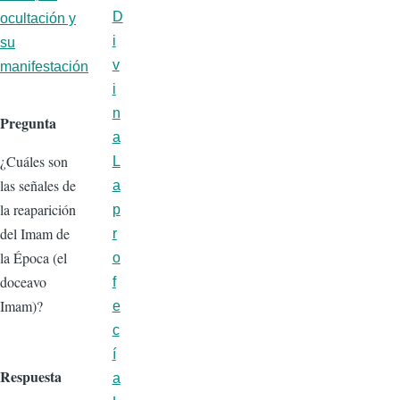
D
ocultación y
i
su
v
manifestación
i
n
Pregunta
a
¿Cuáles son
L
las señales de
a
la reaparición
p
del Imam de
r
la Época (el
o
doceavo
f
Imam)?
e
c
í
Respuesta
a