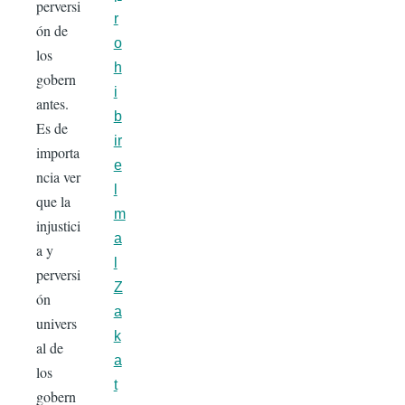
perversi
r
ón de
o
los
h
gobern
i
antes.
b
Es de
ir
importa
e
ncia ver
l
que la
m
injustici
a
a y
l
perversi
Z
ón
a
univers
k
al de
a
los
t
gobern