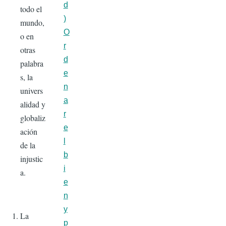
d
todo el
)
mundo,
O
o en
r
otras
d
palabra
e
s, la
n
univers
a
alidad y
r
globaliz
e
ación
l
de la
b
injustic
i
a.
e
n
y
La
p