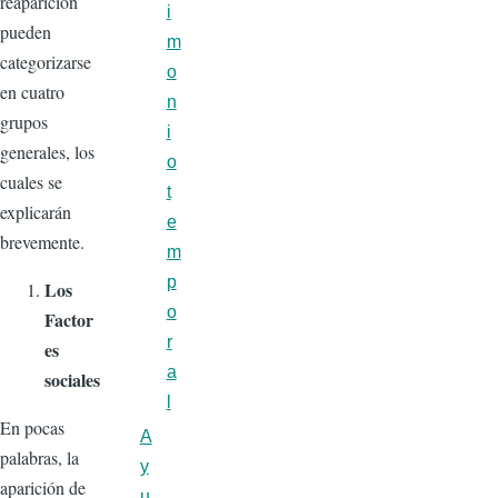
reaparición
i
pueden
m
categorizarse
o
en cuatro
n
grupos
i
generales, los
o
cuales se
t
explicarán
e
brevemente.
m
p
Los
o
Factor
r
es
a
sociales
l
En pocas
A
palabras, la
y
aparición de
u