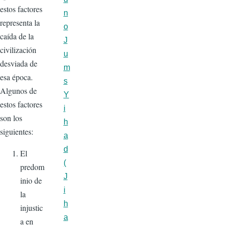
estos factores
n
representa la
o
caída de la
J
civilización
u
desviada de
m
esa época.
s
Algunos de
Y
estos factores
i
son los
h
siguientes:
a
d
El
(
predom
J
inio de
i
la
h
injustic
a
a en