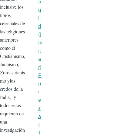
a
inclusive los
q
libros
li
celestiales de
d
las religiones
(i
anteriores
m
como el
it
Cristianismo,
a
Judaísmo,
r)
Zoroastrianis
P
mo ylos
u
credos de la
r
India, y
e
todos estos
z
requieren de
a
una
(
investigación
T