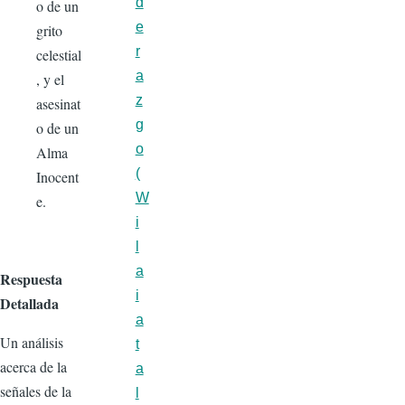
d
o de un
e
grito
r
celestial
a
, y el
z
asesinat
g
o de un
o
Alma
(
Inocent
W
e.
i
l
a
Respuesta
i
Detallada
a
Un análisis
t
acerca de la
a
señales de la
l