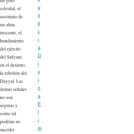
un grito
u
celestial, el
s
asesinato de
ti
un alma
c
inocente, el
i
hundimiento
a
del ejército
D
del Sufyani
i
en el desierto,
v
la rebelión del
i
Dayyal. Las
n
demás señales
a
no son
E
seguras y
l
como tal
i
podrían no
m
suceder.