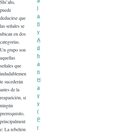
a
Shi’ahs,
l
puede
a
deducirse que
t)
las señales se
y
ubican en dos
A
categorías.
d
Un grupo son
h
aquellas
a
señales que
n
indudablemen
H
te sucederán
a
antes de la
y
reaparición, si
y
ningún
(
prerrequisito,
P
principalment
r
e: La rebelión