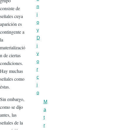
grupo
n
consiste de
i
señales cuya
o
aparición es
y
contingente a
D
la
i
materializació
v
n de ciertas
o
condiciones.
r
Hay muchas
c
señales como
i
éstas.
o
Sin embargo,
M
como se dijo
a
antes, las
t
señales de la
r