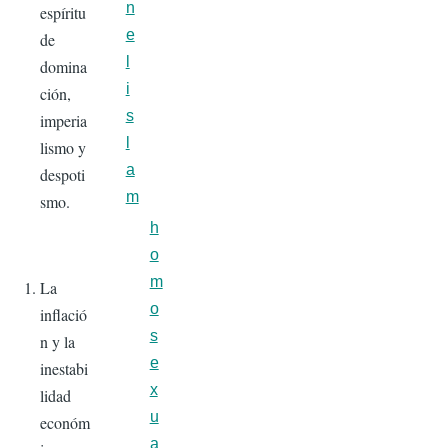
n
espíritu
e
de
l
domina
i
ción,
s
imperia
l
lismo y
a
despoti
m
smo.
h
o
m
La
o
inflació
s
n y la
e
inestabi
x
lidad
u
económ
a