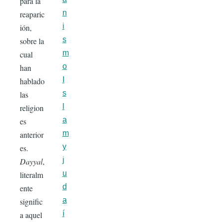
para la
n
reaparic
i
ión,
s
sobre la
m
cual
o
han
I
hablado
s
las
l
religion
a
es
m
anterior
y
es.
j
Dayyal
,
u
literalm
d
ente
a
signific
í
a aquel