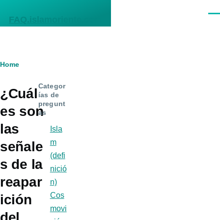
Skip to main content
Men
FAQ.islamoriente.com
Breadcrumb
Home
Categor
¿Cuál
ías de
pregunt
es son
as
las
Isla
m
señale
(defi
s de la
nició
reapar
n)
Cos
ición
movi
del