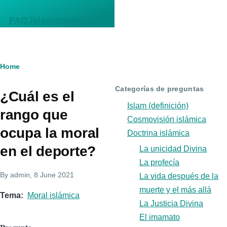
Skip to main content
FAQ.islamoriente.com
Breadcrumb
Home
Categorías de preguntas
¿Cuál es el
Islam (definición)
rango que
Cosmovisión islámica
ocupa la moral
Doctrina islámica
en el deporte?
La unicidad Divina
La profecía
By
admin
, 8 June 2021
La vida después de la
muerte y el más allá
Tema
Moral islámica
La Justicia Divina
El imamato