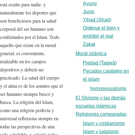
Ayuno
está oculto para nadie, y
Jums
naturalmente los deportes que
Yihad (Jihad)
son beneficiosos para la salud
Ordenar el bien y
corporal del ser humano son
prohibir el mal
confirmados por el Islam. Todo
Zakat
aquello que existe en la moral
general, es conveniente,
Moral islámica
realizable en los campos
Piedad (Taqwâ)
deportivos y deberá ser
Pecados capitales en
practicado. La salud del cuerpo
el islam
y el alma es de los asuntos que el
homosexualismo
ser humano siempre buscó y
El Shiismo y las demás
busca. La religión del Islam,
escuelas islámicas
como una religión perfecta y
Religiones comparadas
universal reflexiona siempre en
Islam y cristianismo
todas las perspectivas de una
Islam y judaísmo
vida saludable, y calcula todos